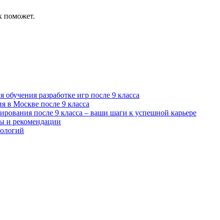
к поможет.
 обучения разработке игр после 9 класса
я в Москве после 9 класса
рования после 9 класса – ваши шаги к успешной карьере
ты и рекомендации
нологий